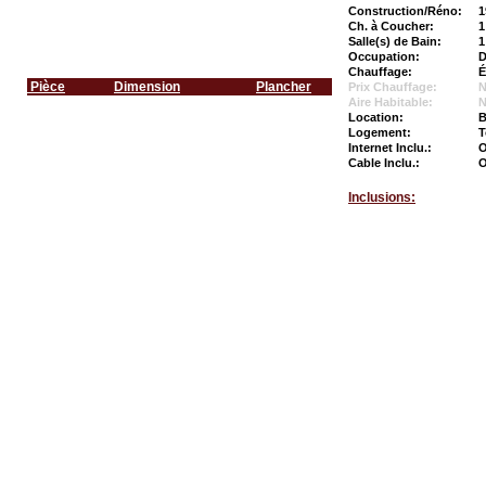
Construction/Réno:
1
Ch. à Coucher:
1
Salle(s) de Bain:
1
Occupation:
D
Chauffage:
É
Pièce
Dimension
Plancher
Prix Chauffage:
N
Aire Habitable:
N
Location:
B
Logement:
T
Internet Inclu.:
O
Cable Inclu.:
O
Inclusions: