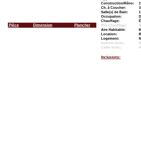
Construction/Réno:
1
Ch. à Coucher:
3
Salle(s) de Bain:
1
Occupation:
D
Chauffage:
É
Pièce
Dimension
Plancher
Prix Chauffage:
N
Aire Habitable:
8
Location:
B
Logement:
N
Internet Inclu.:
Cable Inclu.:
Inclusions: