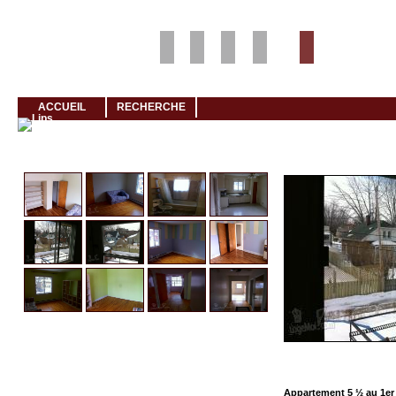
Louer rapidement son logement avec LogeMoi!
ACCUEIL
RECHERCHE
Cliquez et visionnez
Appartement 5 ½ au 1er