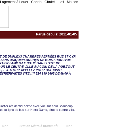
Logement à Louer - Condo - Chalet – Loft - Maison
Parue depuis: 2011-01-05
 ½ - 3 CAC
UT DE DUPLEX3 CHAMBRES FERMÉES RUE ST CYR
À SENS UNIQUEPLANCHER DE BOIS FRANCVUE
IER FAMILIALE.SITUÉ DANS L'EST DE
R LE CENTRE VILLE AU COIN DE LA RUE.TOUT
LE AUTOUR.APPELEZ POUR UNE VISITE
VRIERFAITES VITE !!!! 514 999 3405 DE 8H00 À
artier résidentiel calme avec vue sur cour.Beaucoup
 et ligne de bus sur Notre Dame, directe centre-ville.
Non
Station Métro à proximité:
Non