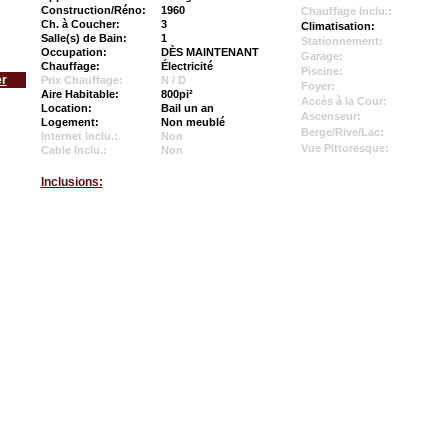
Construction/Réno:
1960
Chauffage Inclu.:
Ch. à Coucher:
3
Climatisation:
Salle(s) de Bain:
1
Stationnement:
Occupation:
DÈS MAINTENANT
Garage:
Chauffage:
Électricité
Piscine:
er
Prix Chauffage:
N / D
Foyer:
Aire Habitable:
800pi²
Accès à la Cour:
Location:
Bail un an
Ascenseur:
Logement:
Non meublé
Berge/Rive/Lac:
Internet Inclu.:
Non
Vue Pittoresque:
Cable Inclu.:
Non
Inclusions: