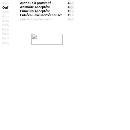
Autobus à proximité:
Oui
Non
Animaux Acceptés:
Oui
Oui
Fumeurs Acceptés:
Oui
Non
Entrées Laveuse/Sécheuse:
Oui
Non
Entrée Lave-Vaisselle:
Non
Non
Non
Non
Non
Non
Non