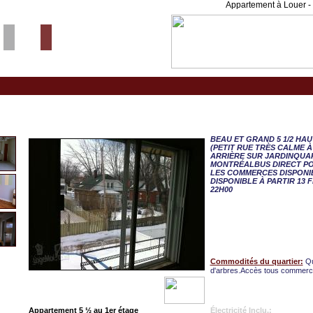
Appartement à Louer - 
Montreal-Est, APPART. 5
BEAU ET GRAND 5 1/2 HA
(PETIT RUE TRÈS CALME 
ARRIÈRE SUR JARDINQUART
MONTRÉALBUS DIRECT POU
LES COMMERCES DISPONIB
DISPONIBLE À PARTIR 13 FÉ
22H00
Commodités du quartier:
Qu
d'arbres.Accès tous commerces
Appartement 5 ½ au 1er étage
Électricité Inclu.: