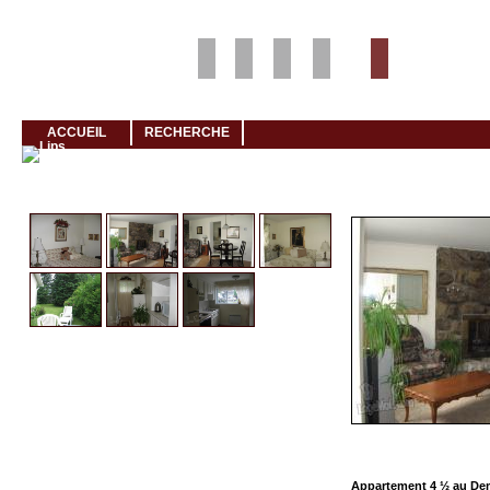
Louer rapidement son logement avec LogeMoi!
ACCUEIL
RECHERCHE
Cliquez et visionnez
Appartement 4 ½ au De