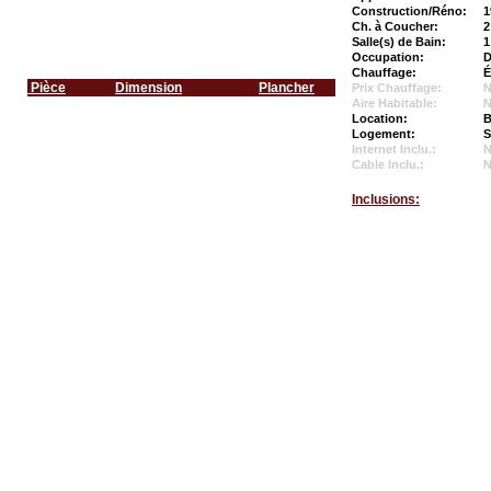
Construction/Réno:
1
Ch. à Coucher:
2
Salle(s) de Bain:
1
Occupation:
D
Chauffage:
É
Pièce
Dimension
Plancher
Prix Chauffage:
N
Aire Habitable:
N
Location:
B
Logement:
S
Internet Inclu.:
Cable Inclu.:
Inclusions: