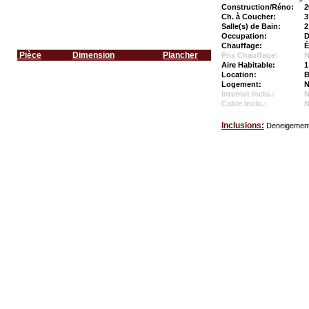
Construction/Réno:
2
Ch. à Coucher:
3
Salle(s) de Bain:
2
Occupation:
D
Chauffage:
É
Pièce
Dimension
Plancher
Prix Chauffage:
N
Aire Habitable:
1
Location:
B
Logement:
N
Internet Inclu.:
Cable Inclu.:
Inclusions:
Deneigement 