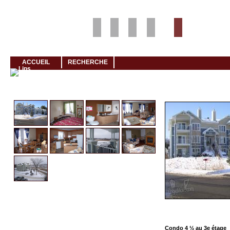
Louer rapidement son logement avec LogeMoi!
ACCUEIL
RECHERCHE
Cliquez et visionnez
Condo 4 ½ au 3e étage