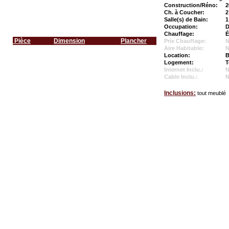
Construction/Réno:
2
Ch. à Coucher:
2
Salle(s) de Bain:
1
Occupation:
D
Chauffage:
É
Pièce
Dimension
Plancher
Prix Chauffage:
N
Aire Habitable:
N
Location:
B
Logement:
T
Internet Inclu.:
Cable Inclu.:
Inclusions:
tout meublé