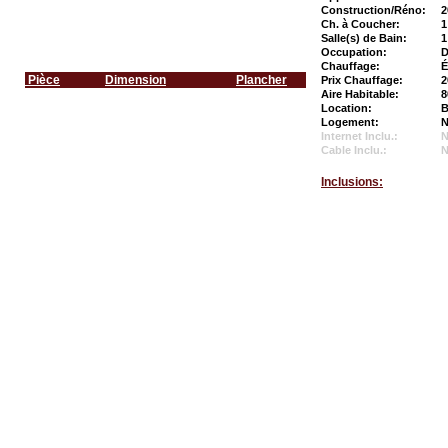
Construction/Réno:
2
Ch. à Coucher:
1
Salle(s) de Bain:
1
Occupation:
D
Chauffage:
É
Pièce
Dimension
Plancher
Prix Chauffage:
2
Aire Habitable:
8
Location:
B
Logement:
N
Internet Inclu.:
Cable Inclu.:
Inclusions: