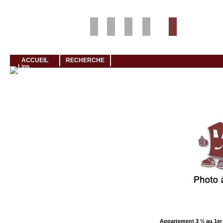
Louer rapidement son logement avec LogeMoi!
ACCUEIL
RECHERCHE
Cliquez et visionnez
M
Appartement 3 ½ au 1er