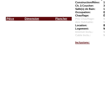
Construction/Réno:
1
Ch. à Coucher:
3
Salle(s) de Bain:
1
Occupation:
D
Chauffage:
É
Pièce
Dimension
Plancher
Prix Chauffage:
N
Aire Habitable:
N
Location:
B
Logement:
N
Internet Inclu.:
Cable Inclu.:
Inclusions: