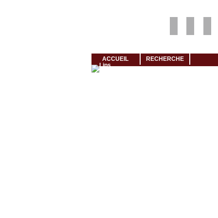
Louer rapidement son logement avec LogeMoi!
ACCUEIL
RECHERCHE
Cliquez et visionnez