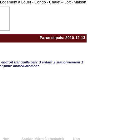
Logement à Louer - Condo - Chalet – Loft - Maison
Parue depuis: 2010-12-13
 - 3 CAC
e endroit tranquille parc d enfant 2 stationnement 1
on)libre immediatement
Non
Station Métro à proximité:
Non