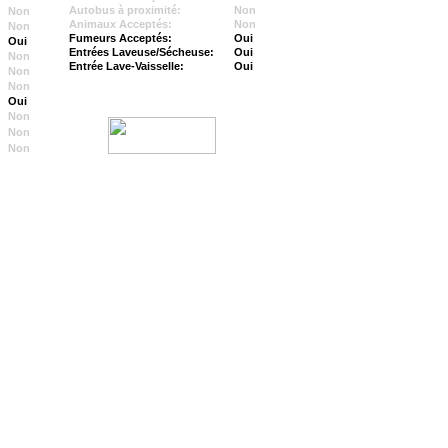
Autobus à proximité:
Non
Non
Animaux Acceptés:
Non
Non
Fumeurs Acceptés:
Oui
Oui
Entrées Laveuse/Sécheuse:
Oui
Non
Entrée Lave-Vaisselle:
Oui
Non
Non
Oui
Non
Non
Non