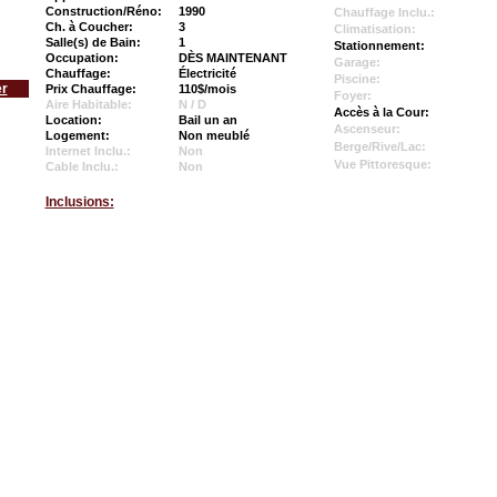
Construction/Réno:
1990
Chauffage Inclu.:
Ch. à Coucher:
3
Climatisation:
Salle(s) de Bain:
1
Stationnement:
Occupation:
DÈS MAINTENANT
Garage:
Chauffage:
Électricité
Piscine:
er
Prix Chauffage:
110$/mois
Foyer:
Aire Habitable:
N / D
Accès à la Cour:
Location:
Bail un an
Ascenseur:
Logement:
Non meublé
Berge/Rive/Lac:
Internet Inclu.:
Non
Vue Pittoresque:
Cable Inclu.:
Non
Inclusions: