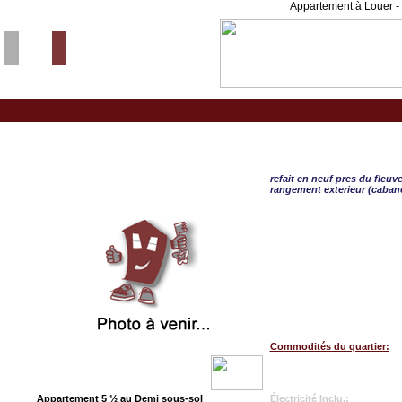
Appartement à Louer - 
Lavaltrie, APPART. 5 ½
refait en neuf pres du fleuv
rangement exterieur (caban
Commodités du quartier:
Appartement 5 ½ au Demi sous-sol
Électricité Inclu.: