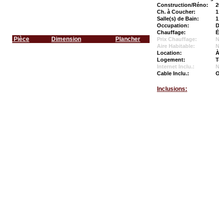
Construction/Réno:
2
Ch. à Coucher:
1
Salle(s) de Bain:
1
Occupation:
D
Chauffage:
É
Pièce
Dimension
Plancher
Prix Chauffage:
N
Aire Habitable:
N
Location:
À
Logement:
T
Internet Inclu.:
Cable Inclu.:
O
Inclusions: