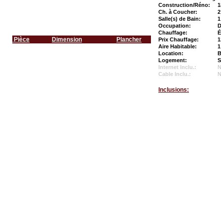
Construction/Réno:
1
Ch. à Coucher:
2
Salle(s) de Bain:
1
Occupation:
D
Chauffage:
É
Pièce
Dimension
Plancher
Prix Chauffage:
1
Aire Habitable:
1
Location:
B
Logement:
S
Internet Inclu.:
Cable Inclu.:
Inclusions: