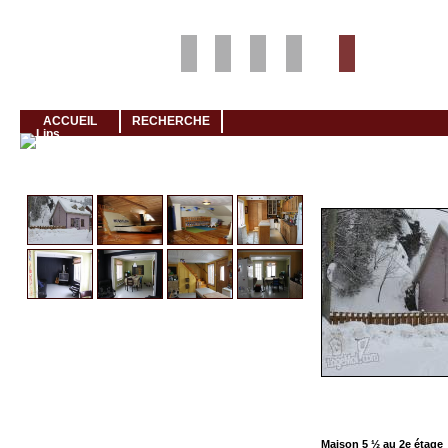
Louer rapidement son logement avec LogeMoi!
ACCUEIL
RECHERCHE
Cliquez et visionnez
Maison 5 ½ au 2e étage