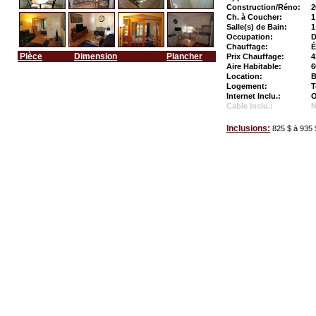
Construction/Réno:
2
Ch. à Coucher:
1
Salle(s) de Bain:
1
Occupation:
D
Chauffage:
É
Pièce
Dimension
Plancher
Prix Chauffage:
4
Aire Habitable:
6
Location:
B
Logement:
T
Internet Inclu.:
O
Cable Inclu.:
Inclusions:
825 $ à 935 