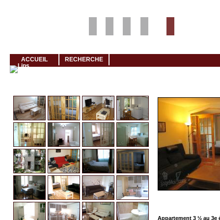
Louer rapidement son logement avec LogeMoi!
ACCUEIL
RECHERCHE
Cliquez et visionnez
M
Appartement 3 ½ au 3e 