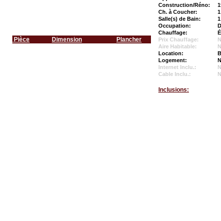
Construction/Réno:
1
Ch. à Coucher:
1
Salle(s) de Bain:
1
Occupation:
D
Chauffage:
É
Pièce
Dimension
Plancher
Prix Chauffage:
N
Aire Habitable:
N
Location:
B
Logement:
N
Internet Inclu.:
Cable Inclu.:
Inclusions: