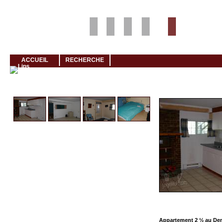
Louer rapidement son logement avec LogeMoi!
ACCUEIL
RECHERCHE
Cliquez et visionnez
Appartement 2 ½ au De