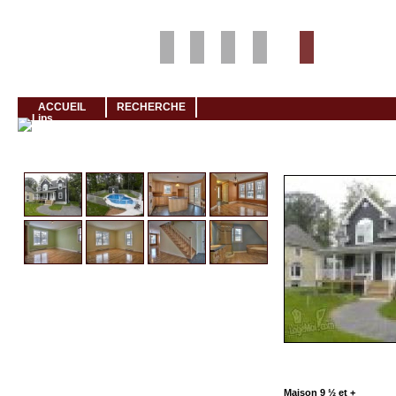
Louer rapidement son logement avec LogeMoi!
ACCUEIL
RECHERCHE
Cliquez et visionnez
Maison 9 ½ et +