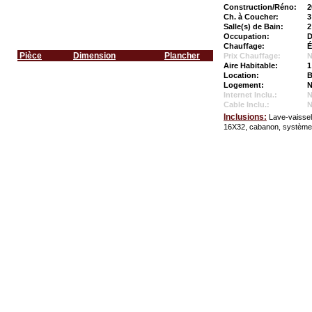
Construction/Réno:
2
Ch. à Coucher:
3
Salle(s) de Bain:
2
Occupation:
D
Chauffage:
É
Pièce
Dimension
Plancher
Prix Chauffage:
N
Aire Habitable:
1
Location:
B
Logement:
N
Internet Inclu.:
Cable Inclu.:
Inclusions:
Lave-vaissel
16X32, cabanon, système 