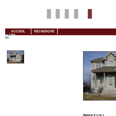
Louer rapidement son logement avec LogeMoi!
ACCUEIL
RECHERCHE
Cliquez et visionnez
Maison 9 ½ et +