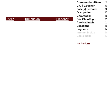
Construction/Réno:
2
Ch. à Coucher:
5
Salle(s) de Bain:
3
Occupation:
D
Chauffage:
B
Pièce
Dimension
Plancher
Prix Chauffage:
2
Aire Habitable:
1
Location:
B
Logement:
N
Internet Inclu.:
Cable Inclu.:
Inclusions: