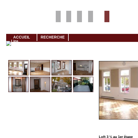
Louer rapidement son logement avec LogeMoi!
ACCUEIL
RECHERCHE
Cliquez et visionnez
Loft 3 ½ au 1er étage