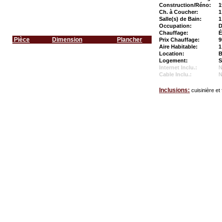
Construction/Réno:
1
Ch. à Coucher:
1
Salle(s) de Bain:
1
Occupation:
D
Chauffage:
É
Pièce
Dimension
Plancher
Prix Chauffage:
9
Aire Habitable:
1
Location:
B
Logement:
S
Internet Inclu.:
Cable Inclu.:
Inclusions:
cuisinière et 