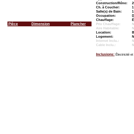
Construction/Réno:
2
Ch. à Coucher:
1
Salle(s) de Bain:
1
Occupation:
D
Chauffage:
É
Pièce
Dimension
Plancher
Prix Chauffage:
N
Aire Habitable:
N
Location:
B
Logement:
N
Internet Inclu.:
Cable Inclu.:
Inclusions:
Électricité e