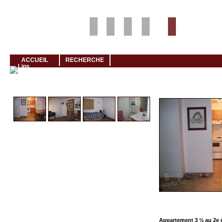
Louer rapidement son logement avec LogeMoi!
ACCUEIL
RECHERCHE
Cliquez et visionnez
Appartement 3 ½ au 2e 