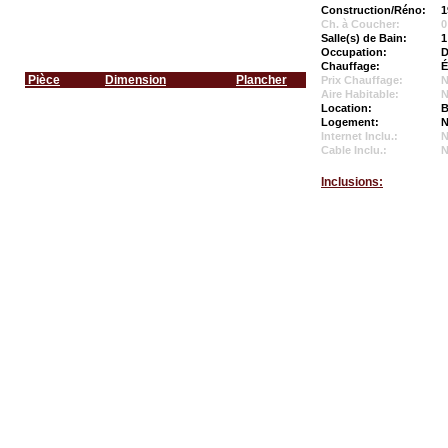
Construction/Réno:
1
Ch. à Coucher:
0
Salle(s) de Bain:
1
Occupation:
D
Chauffage:
É
Pièce
Dimension
Plancher
Prix Chauffage:
N
Aire Habitable:
N
Location:
B
Logement:
N
Internet Inclu.:
Cable Inclu.:
Inclusions: