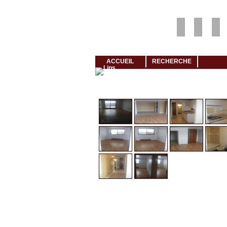
Louer rapidement son logement avec LogeMoi!
ACCUEIL
RECHERCHE
Cliquez et visionnez