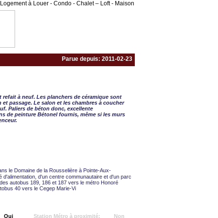
Logement à Louer - Condo - Chalet – Loft - Maison
Parue depuis: 2011-02-23
T. 4 ½ - 2 CAC
refait à neuf. Les planchers de céramique sont
in et passage. Le salon et les chambres à coucher
uf. Paliers de béton donc, excellente
lons de peinture Bétonel fournis, même si les murs
enceur.
ns le Domaine de la Rousselière à Pointe-Aux-
 d'alimentation, d'un centre communautaire et d'un parc
é des autobus 189, 186 et 187 vers le métro Honoré
utobus 40 vers le Cegep Marie-Vi
Oui
Station Métro à proximité:
Non