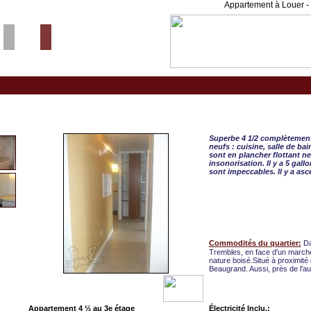
Appartement à Louer - 
Pointe aux Trembles, APPAR
Superbe 4 1/2 complètement 
neufs : cuisine, salle de ba
sont en plancher flottant ne
insonorisation. Il y a 5 gal
sont impeccables. Il y a asc
Commodités du quartier:
Da
Trembles, en face d'un marché
nature boisé.Situé à proximit
Beaugrand. Aussi, près de l'a
Appartement 4 ½ au 3e étage
Électricité Inclu.: