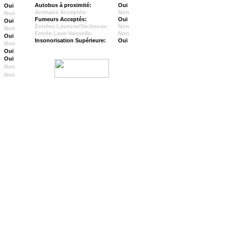
Autobus à proximité:
Oui
Oui
Animaux Acceptés:
Non
Non
Fumeurs Acceptés:
Oui
Oui
Entrées Laveuse/Sécheuse:
Non
Non
Entrée Lave-Vaisselle:
Non
Oui
Insonorisation Supérieure:
Oui
Non
Oui
Oui
Non
Non