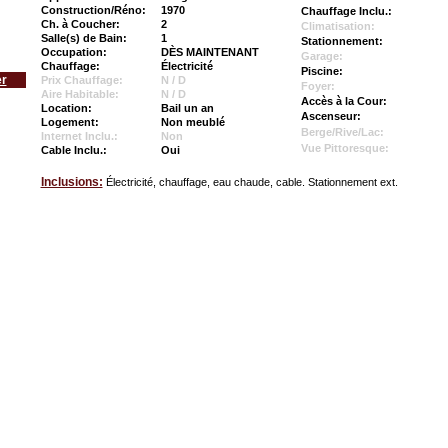
Construction/Réno:
1970
Chauffage Inclu.:
Ch. à Coucher:
2
Climatisation:
Salle(s) de Bain:
1
Stationnement:
Occupation:
DÈS MAINTENANT
Garage:
Chauffage:
Électricité
Piscine:
er
Prix Chauffage:
N / D
Foyer:
Aire Habitable:
N / D
Accès à la Cour:
Location:
Bail un an
Ascenseur:
Logement:
Non meublé
Berge/Rive/Lac:
Internet Inclu.:
Non
Vue Pittoresque:
Cable Inclu.:
Oui
Inclusions:
Électricité, chauffage, eau chaude, cable. Stationnement ext.