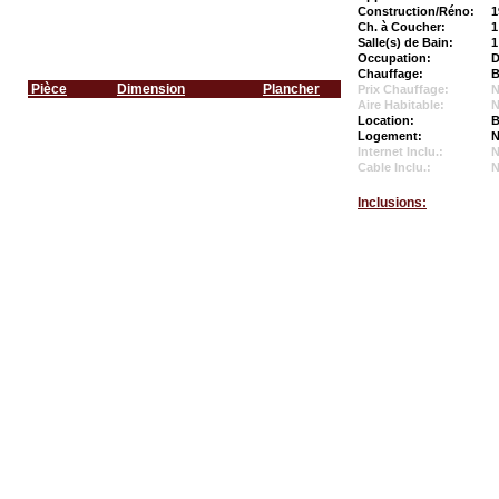
Construction/Réno:
1
Ch. à Coucher:
1
Salle(s) de Bain:
1
Occupation:
D
Chauffage:
B
Pièce
Dimension
Plancher
Prix Chauffage:
N
Aire Habitable:
N
Location:
B
Logement:
N
Internet Inclu.:
Cable Inclu.:
Inclusions: