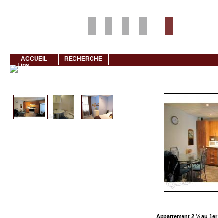
Louer rapidement son logement avec LogeMoi!
ACCUEIL
RECHERCHE
Cliquez et visionnez
Appartement 2 ½ au 1er