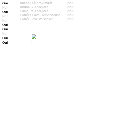
Autobus à proximité:
Non
Oui
Animaux Acceptés:
Non
Non
Fumeurs Acceptés:
Non
Oui
Entrées Laveuse/Sécheuse:
Non
Non
Entrée Lave-Vaisselle:
Non
Non
Oui
Oui
Non
Oui
Oui