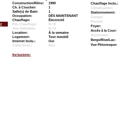
Construction/Réno:
1990
Chauffage Inclu.:
Ch. à Coucher:
1
Climatisation:
Salle(s) de Bain:
1
Stationnement:
Occupation:
DÈS MAINTENANT
Garage:
Chauffage:
Électricité
Piscine:
er
Prix Chauffage:
N / D
Foyer:
Aire Habitable:
N / D
Accès à la Cour:
Location:
À la semaine
Ascenseur:
Logement:
Tout meublé
Berge/Rive/Lac:
Internet Inclu.:
Oui
Vue Pittoresque:
Cable Inclu.:
Non
Inclusions: