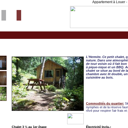
Appartement à Louer - 
Mandeville, CHALET 3 
L'Hermite. Ce petit chalet, 
nature. Dans une atmosphère
de tout voisin où il fait bon
à pique-nique et un BBQ. Ac
chalet se situe au bord de 
chambre avec lit double, un
cuisinière au bois.
Commodités du quartier:
Si
nymphes et de la réserve fauni
rêvé pour respirer l'air frais et
Chalet 3 ½ au 1er étage
Électricité Inclu.: