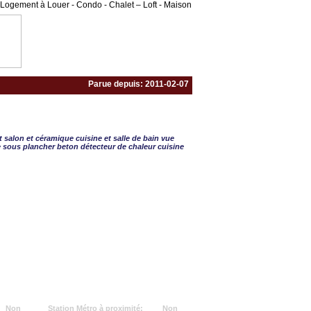
Logement à Louer - Condo - Chalet – Loft - Maison
Parue depuis: 2011-02-07
- 1 CAC
 salon et céramique cuisine et salle de bain vue
ue sous plancher beton détecteur de chaleur cuisine
Non
Station Métro à proximité:
Non