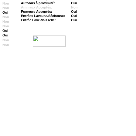
Autobus à proximité:
Oui
Non
Animaux Acceptés:
Non
Non
Fumeurs Acceptés:
Oui
Oui
Entrées Laveuse/Sécheuse:
Oui
Non
Entrée Lave-Vaisselle:
Oui
Non
Non
Oui
Oui
Non
Non