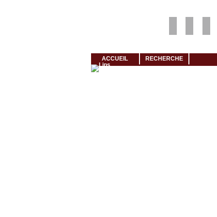
Louer rapidement son logement avec LogeMoi!
ACCUEIL
RECHERCHE
Cliquez et visionnez