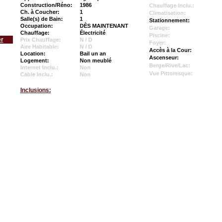
Construction/Réno:
1986
Chauffage Inclu.:
Ch. à Coucher:
1
Climatisation:
Salle(s) de Bain:
1
Stationnement:
Occupation:
DÈS MAINTENANT
Garage:
Chauffage:
Électricité
Piscine:
er
Prix Chauffage:
N / D
Foyer:
Aire Habitable:
N / D
Accès à la Cour:
Location:
Bail un an
Ascenseur:
Logement:
Non meublé
Berge/Rive/Lac:
Internet Inclu.:
Non
Vue Pittoresque:
Cable Inclu.:
Non
Inclusions: