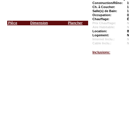
Construction/Réno:
1
Ch. à Coucher:
1
Salle(s) de Bain:
1
Occupation:
D
Chauffage:
É
Pièce
Dimension
Plancher
Prix Chauffage:
N
Aire Habitable:
N
Location:
B
Logement:
N
Internet Inclu.:
Cable Inclu.:
Inclusions: