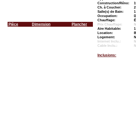
Construction/Réno:
1
Ch. à Coucher:
2
Salle(s) de Bain:
1
Occupation:
D
Chauffage:
É
Pièce
Dimension
Plancher
Prix Chauffage:
N
Aire Habitable:
1
Location:
B
Logement:
N
Internet Inclu.:
Cable Inclu.:
Inclusions: