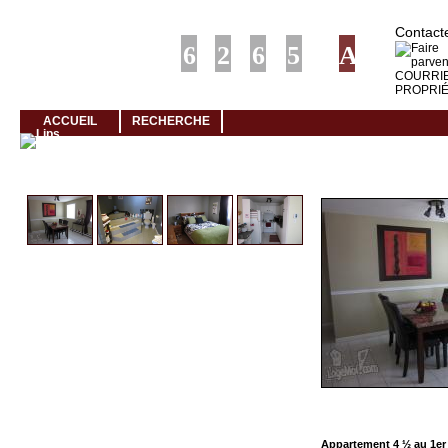
Louer rapidement son logement avec LogeMoi!
Contacte
ACCUEIL
RECHERCHE
Cliquez et visionnez
Appartement 4 ½ au 1er