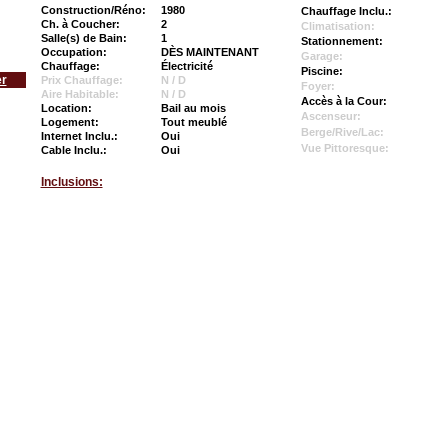
Construction/Réno:
1980
Chauffage Inclu.:
Ch. à Coucher:
2
Climatisation:
Salle(s) de Bain:
1
Stationnement:
Occupation:
DÈS MAINTENANT
Garage:
Chauffage:
Électricité
Piscine:
er
Prix Chauffage:
N / D
Foyer:
Aire Habitable:
N / D
Accès à la Cour:
Location:
Bail au mois
Ascenseur:
Logement:
Tout meublé
Berge/Rive/Lac:
Internet Inclu.:
Oui
Vue Pittoresque:
Cable Inclu.:
Oui
Inclusions: