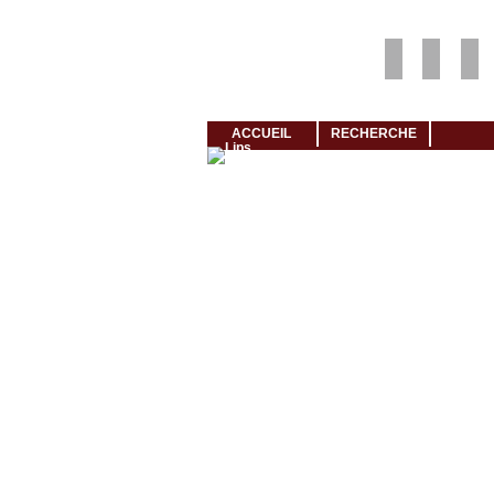
Louer rapidement son logement avec LogeMoi!
ACCUEIL
RECHERCHE
Cliquez et visionnez