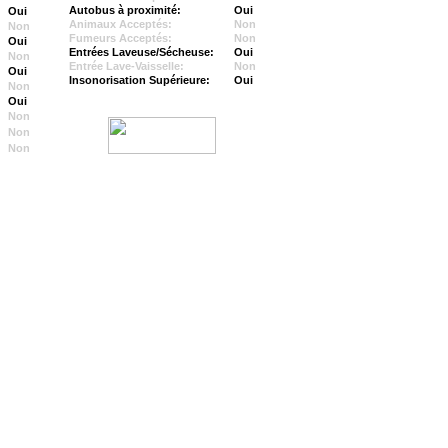
Autobus à proximité:
Oui
Oui
Animaux Acceptés:
Non
Non
Fumeurs Acceptés:
Non
Oui
Entrées Laveuse/Sécheuse:
Oui
Non
Entrée Lave-Vaisselle:
Non
Oui
Insonorisation Supérieure:
Oui
Non
Oui
Non
Non
Non