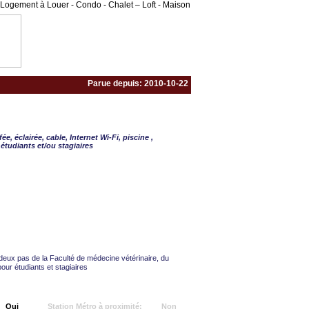
Logement à Louer - Condo - Chalet – Loft - Maison
Parue depuis: 2010-10-22
 - 2 CAC
e, éclairée, cable, Internet Wi-Fi, piscine ,
étudiants et/ou stagiaires
deux pas de la Faculté de médecine vétérinaire, du
pour étudiants et stagiaires
Oui
Station Métro à proximité:
Non