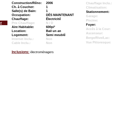
Construction/Réno:
2006
Chauffage Inclu.:
Ch. à Coucher:
1
Climatisation:
Salle(s) de Bain:
1
Stationnement:
Occupation:
DÈS MAINTENANT
Garage:
Chauffage:
Électricité
Piscine:
er
Prix Chauffage:
N / D
Foyer:
Aire Habitable:
600pi²
Accès à la Cour:
Location:
Bail un an
Ascenseur:
Logement:
Semi meublé
Berge/Rive/Lac:
Internet Inclu.:
Non
Vue Pittoresque:
Cable Inclu.:
Non
Inclusions:
électroménagers