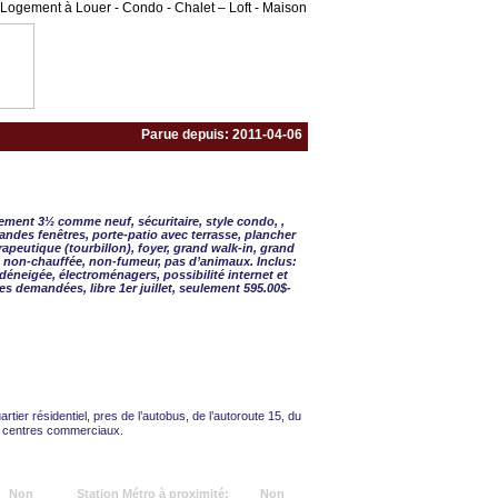
Logement à Louer - Condo - Chalet – Loft - Maison
Parue depuis: 2011-04-06
½ - 1 CAC
ement 3½ comme neuf, sécuritaire, style condo, ,
andes fenêtres, porte-patio avec terrasse, plancher
rapeutique (tourbillon), foyer, grand walk-in, grand
n, non-chauffée, non-fumeur, pas d’animaux. Inclus:
éneigée, électroménagers, possibilité internet et
ces demandées, libre 1er juillet, seulement 595.00$-
artier résidentiel, pres de l’autobus, de l’autoroute 15, du
s centres commerciaux.
Non
Station Métro à proximité:
Non