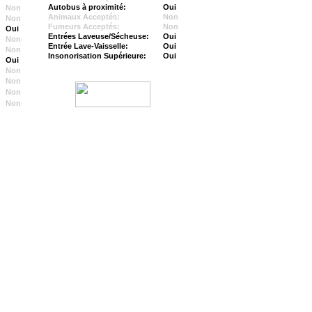
Autobus à proximité:
Oui
Non
Animaux Acceptés:
Non
Non
Fumeurs Acceptés:
Non
Oui
Entrées Laveuse/Sécheuse:
Oui
Non
Entrée Lave-Vaisselle:
Oui
Non
Insonorisation Supérieure:
Oui
Oui
Non
Non
Non
Non