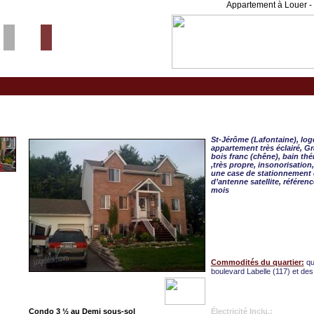
Appartement à Louer - 
Saint-Jerome, CONDO 3 
St-Jérôme (Lafontaine), log
appartement très éclairé, Gr
bois franc (chêne), bain thé
,très propre, insonorisatio
une case de stationnement d
d’antenne satellite, référen
mois
Commodités du quartier:
qu
boulevard Labelle (117) et de
Condo 3 ½ au Demi sous-sol
Électricité Inclu.: