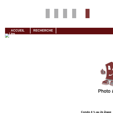
Louer rapidement son logement avec LogeMoi!
ACCUEIL
RECHERCHE
Cliquez et visionnez
Condo 4 ½ au 2e étage