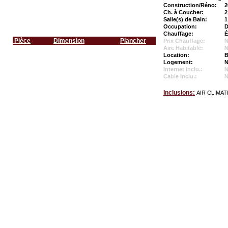
Construction/Réno:
2
Ch. à Coucher:
2
Salle(s) de Bain:
1
Occupation:
D
Chauffage:
É
Pièce
Dimension
Plancher
Prix Chauffage:
N
Aire Habitable:
N
Location:
B
Logement:
N
Internet Inclu.:
Cable Inclu.:
Inclusions:
AIR CLIMAT