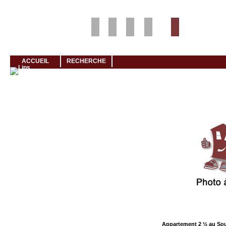
Louer rapidement son logement avec LogeMoi!
ACCUEIL
RECHERCHE
Cliquez et visionnez
Appartement 2 ½ au So