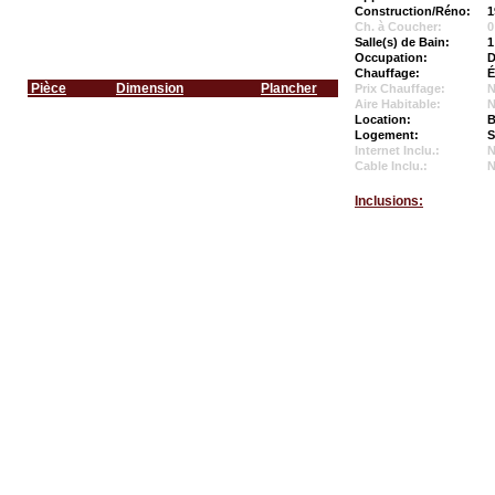
Construction/Réno:
1
Ch. à Coucher:
0
Salle(s) de Bain:
1
Occupation:
D
Chauffage:
É
Pièce
Dimension
Plancher
Prix Chauffage:
N
Aire Habitable:
N
Location:
B
Logement:
S
Internet Inclu.:
Cable Inclu.:
Inclusions: