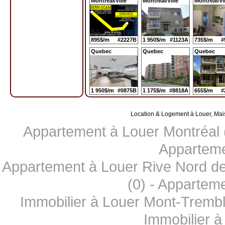
Montreal/Ville
Montreal/Ville
Montreal/Vil
895$/m
#2227B
1 950$/m
#1123A
735$/m
#
Quebec
Quebec
Quebec
1 950$/m
#0875B
1 175$/m
#8818A
655$/m
#
Location & Logement à Louer, Mai
Appartement à Louer Montréal 
Apparteme
Appartement à Louer Rive Nord de
(0)
-
Apparteme
Immobilier à Louer Mont-Trembl
Immobilier à