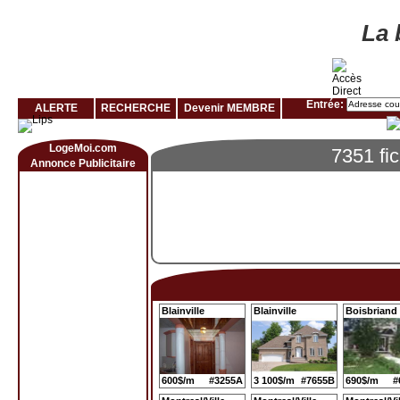
Louer rapidement son logement avec LogeMoi!
La 
Entrée:
ALERTE
RECHERCHE
Devenir MEMBRE
LogeMoi.com
7351 fi
Annonce Publicitaire
Blainville
Blainville
Boisbriand
600$/m
#3255A
3 100$/m
#7655B
690$/m
#