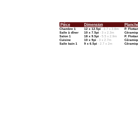
Pièce
Dimension
Planch
Chambre 1
12 x 12.5pi
- 3.7 x 3.8m
P. Flottan
Salle à dîner
10 x 7.5pi
- 3 x 2.3m
Céramiq
Salon 1
18 x 9.5pi
- 5.5 x 2.9m
P. Flottan
Cuisine
10 x 9pi
- 3 x 2.7m
Céramiq
Salle bain 1
9 x 6.5pi
- 2.7 x 2m
Céramiq