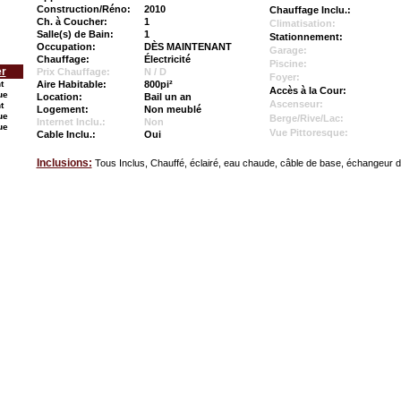
Construction/Réno:
2010
Chauffage Inclu.:
Ch. à Coucher:
1
Climatisation:
Salle(s) de Bain:
1
Stationnement:
Occupation:
DÈS MAINTENANT
Garage:
Chauffage:
Électricité
Piscine:
er
Prix Chauffage:
N / D
Foyer:
t
Aire Habitable:
800pi²
Accès à la Cour:
ue
Location:
Bail un an
Ascenseur:
t
Logement:
Non meublé
ue
Berge/Rive/Lac:
Internet Inclu.:
Non
ue
Vue Pittoresque:
Cable Inclu.:
Oui
Inclusions:
Tous Inclus, Chauffé, éclairé, eau chaude, câble de base, échangeur d’a