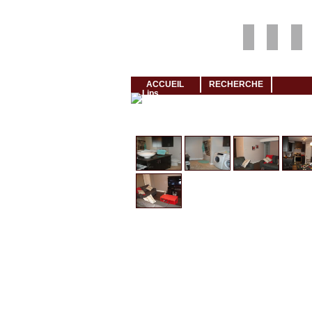
Louer rapidement son logement avec LogeMoi!
ACCUEIL
RECHERCHE
Cliquez et visionnez