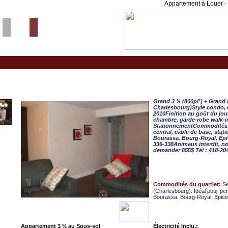
Appartement à Louer - 
Charlesbourg, APPART. 3
Grand 3 ½ (800pi²) + Grand
Charlesbourg)Style condo, 
2010Finition au goût du jour
chambre, garde-robe walk-
StationnementCommodités: Ch
central, câble de base, stat
Bourassa, Bourg-Royal, Épic
336-338Animaux interdit, n
demander 855$ Tél : 418-20
Commodités du quartier:
Se
(Charlesbourg). Idéal pour per
Bourassa, Bourg-Royal, Épic
Appartement 3 ½ au Sous-sol
Électricité Inclu.: