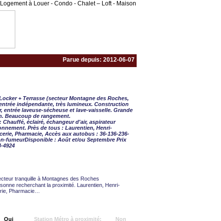
Logement à Louer - Condo - Chalet – Loft - Maison
Parue depuis: 2012-06-07
 ½ - 1 CAC
 Locker + Terrasse (secteur Montagne des Roches,
entrée indépendante, très lumineux. Construction
, entrée laveuse-sécheuse et lave-vaisselle. Grande
in. Beaucoup de rangement.
auffé, éclairé, échangeur d'air, aspirateur
ionnement. Près de tous : Laurentien, Henri-
erie, Pharmacie, Accès aux autobus : 36-136-236-
on-fumeurDisponible : Août et/ou Septembre Prix
4-4924
cteur tranquille à Montagnes des Roches
sonne recherchant la proximité. Laurentien, Henri-
erie, Pharmacie…
Oui
Station Métro à proximité:
Non