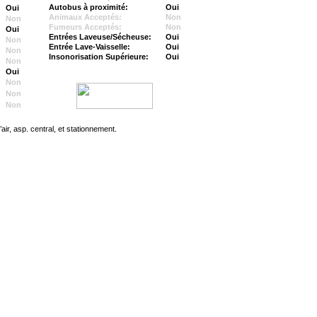
Autobus à proximité:
Oui
Oui
Animaux Acceptés:
Non
Non
Fumeurs Acceptés:
Non
Oui
Entrées Laveuse/Sécheuse:
Oui
Non
Entrée Lave-Vaisselle:
Oui
Non
Insonorisation Supérieure:
Oui
Non
Oui
Non
Non
Non
ir, asp. central, et stationnement.