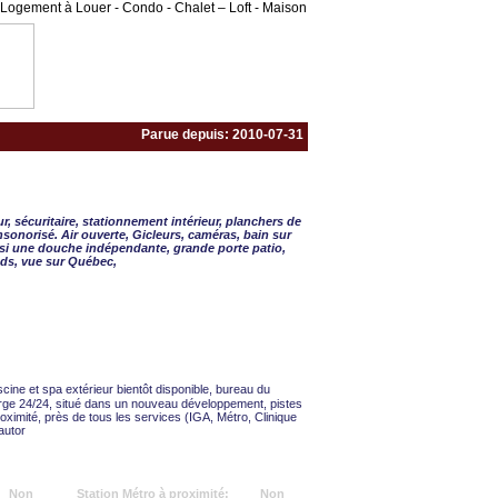
Logement à Louer - Condo - Chalet – Loft - Maison
Parue depuis: 2010-07-31
 - 2 CAC
, sécuritaire, stationnement intérieur, planchers de
sonorisé. Air ouverte, Gicleurs, caméras, bain sur
i une douche indépendante, grande porte patio,
eds, vue sur Québec,
scine et spa extérieur bientôt disponible, bureau du
erge 24/24, situé dans un nouveau développement, pistes
roximité, près de tous les services (IGA, Métro, Clinique
autor
Non
Station Métro à proximité:
Non