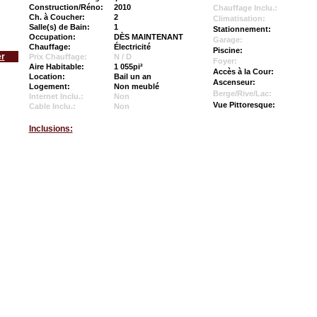
Construction/Réno:
2010
Chauffage Inclu.:
Ch. à Coucher:
2
Climatisation:
Salle(s) de Bain:
1
Stationnement:
Occupation:
DÈS MAINTENANT
Garage:
Chauffage:
Électricité
Piscine:
er
Prix Chauffage:
N / D
Foyer:
Aire Habitable:
1 055pi²
Accès à la Cour:
Location:
Bail un an
Ascenseur:
Logement:
Non meublé
Berge/Rive/Lac:
Internet Inclu.:
Non
Vue Pittoresque:
Cable Inclu.:
Non
Inclusions: