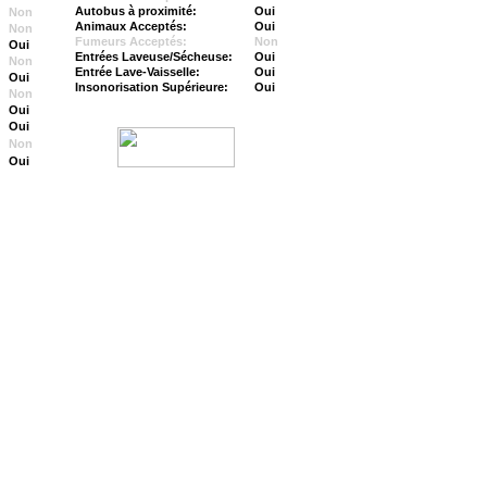
Autobus à proximité:
Oui
Non
Animaux Acceptés:
Oui
Non
Fumeurs Acceptés:
Non
Oui
Entrées Laveuse/Sécheuse:
Oui
Non
Entrée Lave-Vaisselle:
Oui
Oui
Insonorisation Supérieure:
Oui
Non
Oui
Oui
Non
Oui