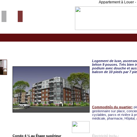
Appartement à Louer - 
Neufchatel, CONDO 4 ½
Logement de luxe, ascenseur
béton 9 pouces. Très bien in
podium avec douche et auss
balcon de 10 pieds par 7 pi
Commodités du quartier:
pi
gestionnaire sur place, conci
cyclables, parcs et rivière à p
médicale, pharmacie, Hôpital, 
Condo 4 ½ au Étage supérieur
Électricité Inclu.: