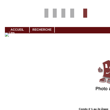
Louer rapidement son logement avec LogeMoi!
ACCUEIL
RECHERCHE
Cliquez et visionnez
Condo 4 ½ au 2e étage