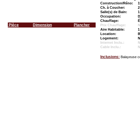
Construction/Réno:
1
Ch. à Coucher:
2
Salle(s) de Bain:
1
Occupation:
D
Chauffage:
É
Pièce
Dimension
Plancher
Prix Chauffage:
N
Aire Habitable:
1
Location:
B
Logement:
N
Internet Inclu.:
Cable Inclu.:
Inclusions:
Balayeuse ce