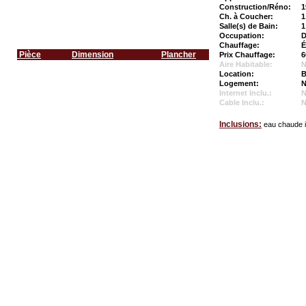
Construction/Réno:
1
Ch. à Coucher:
1
Salle(s) de Bain:
1
Occupation:
D
Chauffage:
É
Pièce
Dimension
Plancher
Prix Chauffage:
6
Aire Habitable:
N
Location:
B
Logement:
N
Internet Inclu.:
Cable Inclu.:
Inclusions:
eau chaude 