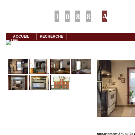
Louer rapidement son logement avec LogeMoi!
ACCUEIL
RECHERCHE
Cliquez et visionnez
Appartement 3 ½ au 2e 