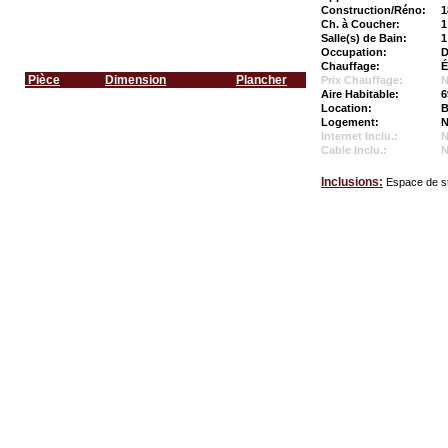
Construction/Réno:
1
Ch. à Coucher:
1
Salle(s) de Bain:
1
Occupation:
D
Chauffage:
É
Pièce
Dimension
Plancher
Prix Chauffage:
N
Aire Habitable:
6
Location:
B
Logement:
N
Internet Inclu.:
Cable Inclu.:
Inclusions:
Espace de st