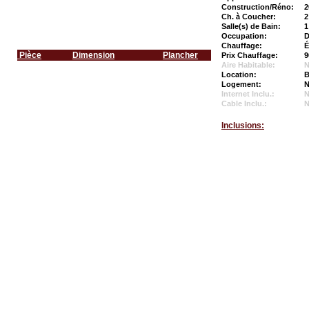
Construction/Réno:
2
Ch. à Coucher:
2
Salle(s) de Bain:
1
Occupation:
D
Chauffage:
É
Pièce
Dimension
Plancher
Prix Chauffage:
9
Aire Habitable:
N
Location:
B
Logement:
N
Internet Inclu.:
Cable Inclu.:
Inclusions: