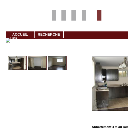
Louer rapidement son logement avec LogeMoi!
ACCUEIL
RECHERCHE
Cliquez et visionnez
Appartement 4 ½ au De