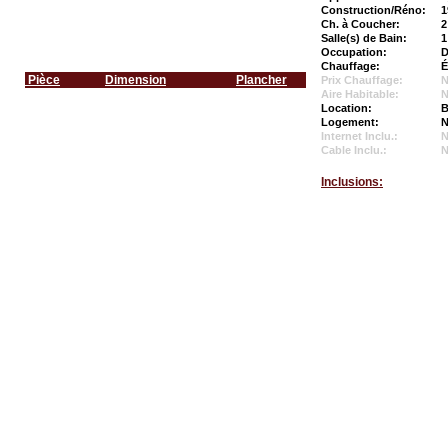
Construction/Réno:
1
Ch. à Coucher:
2
Salle(s) de Bain:
1
Occupation:
D
Chauffage:
É
Pièce
Dimension
Plancher
Prix Chauffage:
N
Aire Habitable:
N
Location:
B
Logement:
N
Internet Inclu.:
Cable Inclu.:
Inclusions: