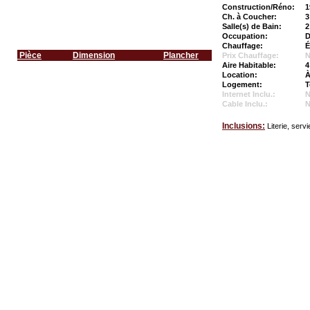
Construction/Réno:
1
Ch. à Coucher:
3
Salle(s) de Bain:
2
Occupation:
D
Chauffage:
É
Pièce
Dimension
Plancher
Prix Chauffage:
N
Aire Habitable:
4
Location:
À
Logement:
T
Internet Inclu.:
Cable Inclu.:
Inclusions:
Literie, serv