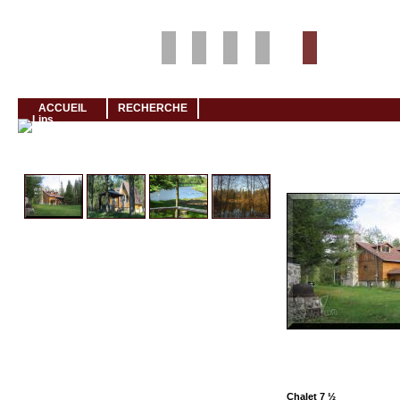
Louer rapidement son logement avec LogeMoi!
ACCUEIL
RECHERCHE
Cliquez et visionnez
Chalet 7 ½