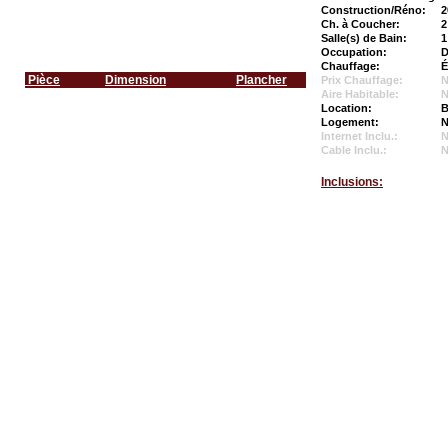
Construction/Réno:
2
Ch. à Coucher:
2
Salle(s) de Bain:
1
Occupation:
D
Chauffage:
É
Pièce
Dimension
Plancher
Prix Chauffage:
N
Aire Habitable:
N
Location:
B
Logement:
N
Internet Inclu.:
Cable Inclu.:
Inclusions: