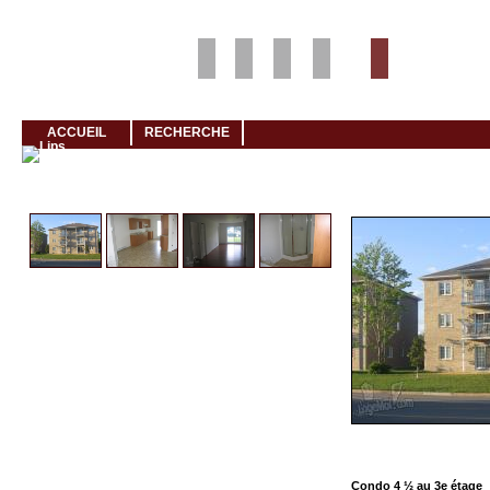
Louer rapidement son logement avec LogeMoi!
ACCUEIL
RECHERCHE
Cliquez et visionnez
Condo 4 ½ au 3e étage