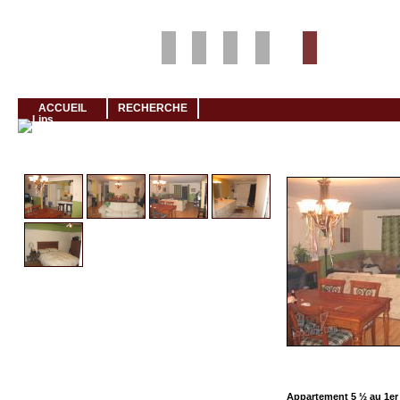
Louer rapidement son logement avec LogeMoi!
ACCUEIL
RECHERCHE
Cliquez et visionnez
Appartement 5 ½ au 1er