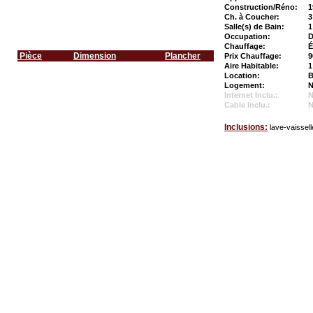
Construction/Réno:
1
Ch. à Coucher:
3
Salle(s) de Bain:
1
Occupation:
D
Chauffage:
É
Pièce
Dimension
Plancher
Prix Chauffage:
9
Aire Habitable:
1
Location:
B
Logement:
N
Internet Inclu.:
Cable Inclu.:
Inclusions:
lave-vaissell