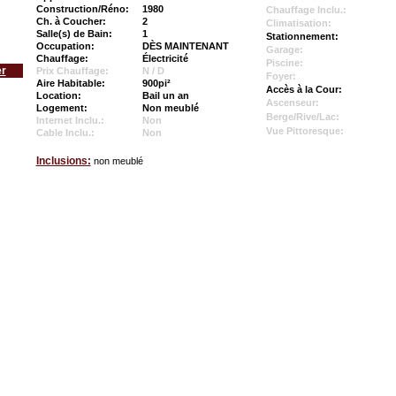
Construction/Réno:
1980
Chauffage Inclu.:
Ch. à Coucher:
2
Climatisation:
Salle(s) de Bain:
1
Stationnement:
Occupation:
DÈS MAINTENANT
Garage:
Chauffage:
Électricité
Piscine:
er
Prix Chauffage:
N / D
Foyer:
Aire Habitable:
900pi²
Accès à la Cour:
Location:
Bail un an
Ascenseur:
Logement:
Non meublé
Berge/Rive/Lac:
Internet Inclu.:
Non
Vue Pittoresque:
Cable Inclu.:
Non
Inclusions:
non meublé