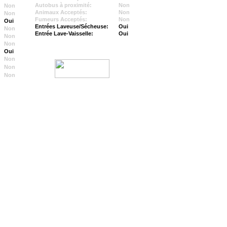
Autobus à proximité:
Non
Non
Animaux Acceptés:
Non
Non
Fumeurs Acceptés:
Non
Oui
Entrées Laveuse/Sécheuse:
Oui
Non
Entrée Lave-Vaisselle:
Oui
Non
Non
Oui
Non
Non
Non