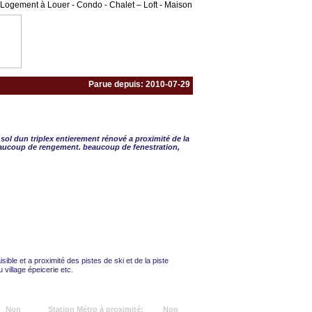
Logement à Louer - Condo - Chalet – Loft - Maison
Parue depuis: 2010-07-29
½ - 2 CAC
ol dun triplex entierement rénové a proximité de la
beaucoup de rengement. beaucoup de fenestration,
isible et a proximité des pistes de ski et de la piste
 village épeicerie etc.
Non
Station Métro à proximité:
Non