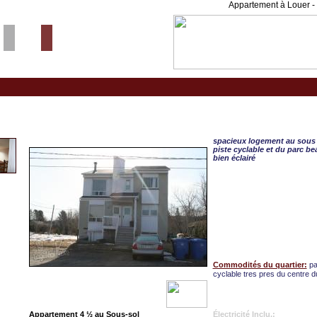
Appartement à Louer - 
Ste Adele, APPART. 4 
spacieux logement au sous s
piste cyclable et du parc 
bien éclairé
Commodités du quartier:
pa
cyclable tres pres du centre du
Appartement 4 ½ au Sous-sol
Électricité Inclu.: