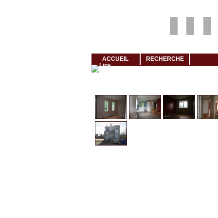
Louer rapidement son logement avec LogeMoi!
ACCUEIL
RECHERCHE
Cliquez et visionnez