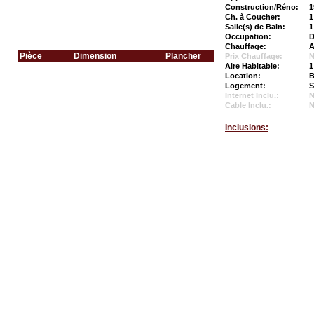
Construction/Réno:
1
Ch. à Coucher:
1
Salle(s) de Bain:
1
Occupation:
D
Chauffage:
A
Pièce
Dimension
Plancher
Prix Chauffage:
N
Aire Habitable:
1
Location:
B
Logement:
S
Internet Inclu.:
Cable Inclu.:
Inclusions: