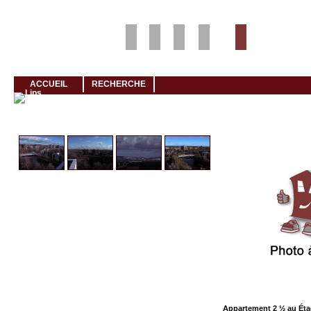
Louer rapidement son logement avec LogeMoi!
ACCUEIL
RECHERCHE
Cliquez et visionnez
Appartement 2 ½ au Éta