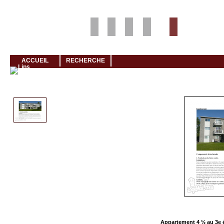
Louer rapidement son logement avec LogeMoi!
ACCUEIL
RECHERCHE
Cliquez et visionnez
Appartement 4 ½ au 3e 