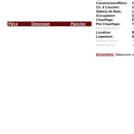
Construction/Réno:
1
Ch. à Coucher:
2
Salle(s) de Bain:
1
Occupation:
D
Chauffage:
É
Pièce
Dimension
Plancher
Prix Chauffage:
7
Aire Habitable:
N
Location:
B
Logement:
N
Internet Inclu.:
Cable Inclu.:
Inclusions:
Balayeuse ce