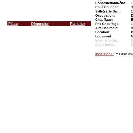
Construction/Réno:
1
Ch. à Coucher:
3
Salle(s) de Bain:
1
Occupation:
D
Chauffage:
É
Pièce
Dimension
Plancher
Prix Chauffage:
1
Aire Habitable:
9
Location:
B
Logement:
N
Internet Inclu.:
Cable Inclu.:
Inclusions:
Pas d'inclus