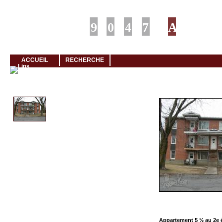
Louer rapidement son logement avec LogeMoi!
ACCUEIL
RECHERCHE
Cliquez et visionnez
Appartement 5 ½ au 2e 