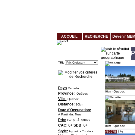
Louer rapidement son logement avec LogeMoi!
ACCUEIL
RECHERCHE
Devenir ME
P
Critères De Recherche
TRI:
Pays
Canada
0km - Quebec
Province:
Québec
Ville:
Quebec
Distance:
10km
Date d'Occupation:
À Partir du: Tous
Prix:
De: $0 À: $9999
CAC:
0+
SDB:
0+
0km - Quebec
Style:
Appart. - Condo -
#8267B
4 ½