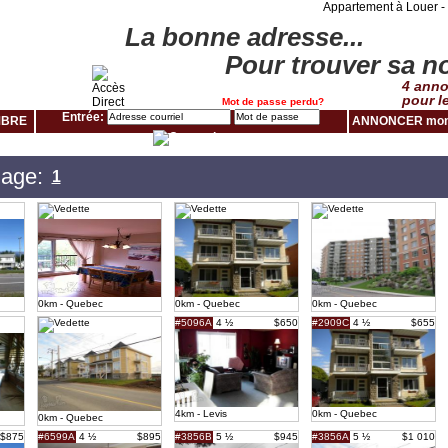
Appartement à Louer - 
La bonne adresse...
Pour trouver sa no
4 anno
pour l
Mot de passe perdu?
Entrée:
MBRE
ANNONCER mon
age:
1
0km - Quebec
0km - Quebec
0km - Quebec
#5096A
4 ½
$650
#2909C
4 ½
$655
4km - Levis
0km - Quebec
0km - Quebec
$875
#6599A
4 ½
$895
#3856B
5 ½
$945
#3856A
5 ½
$1 010