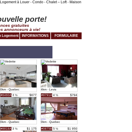
Logement à Louer - Condo - Chalet – Loft - Maison
uvelle porte!
nces gratuites
es annonceurs à vie!
 Logement
INFORMATIONS
FORMULAIRE
0km - Quebec
4km - Levis
#6460A
3 ½
$677
#9791A
4 ½
$794
0km - Quebec
0km - Quebec
#8818A
3 ½
$1 175
#0875B
5 ½
$1 950