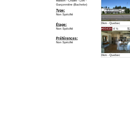
Maison - Chalet - Loft -
Garçonnière (Bachelor)
Type:
Non Spécifié
0km - Quebec
Étage:
Non Spécifié
#9343A
4 ½
$
Préférences:
Non Spécifié
0km - Quebec