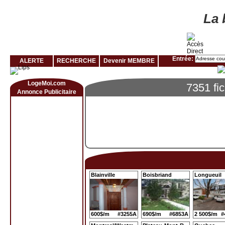
Louer rapidement son logement avec LogeMoi!
La 
Entrée:
ALERTE
RECHERCHE
Devenir MEMBRE
LogeMoi.com
7351 fi
Annonce Publicitaire
Blainville
Boisbriand
Longueuil
600$/m
#3255A
690$/m
#6853A
2 500$/m
#