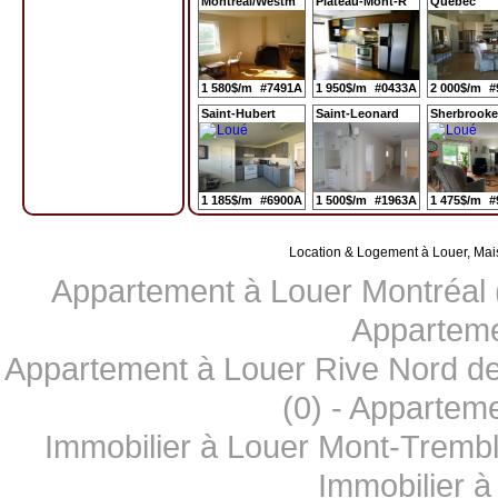
Montreal/Westm
Plateau-Mont-R
Quebec
1 580$/m
#7491A
1 950$/m
#0433A
2 000$/m
#
Saint-Hubert
Saint-Leonard
Sherbrooke
1 185$/m
#6900A
1 500$/m
#1963A
1 475$/m
#
Location & Logement à Louer, Mai
Appartement à Louer Montréal 
Apparteme
Appartement à Louer Rive Nord de
(0)
-
Apparteme
Immobilier à Louer Mont-Trembl
Immobilier à